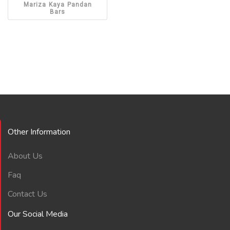
Mariza Kaya Pandan
Bars
Other Information
About Us
Faq
Contact Us
Our Social Media