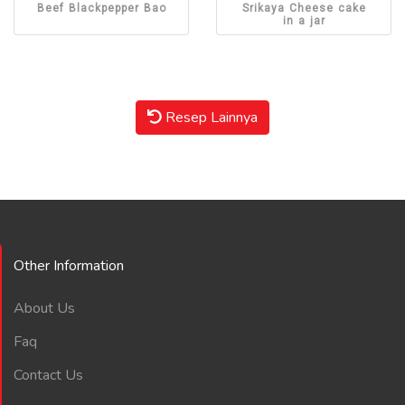
Beef Blackpepper Bao
Srikaya Cheese cake
in a jar
Resep Lainnya
Other Information
About Us
Faq
Contact Us