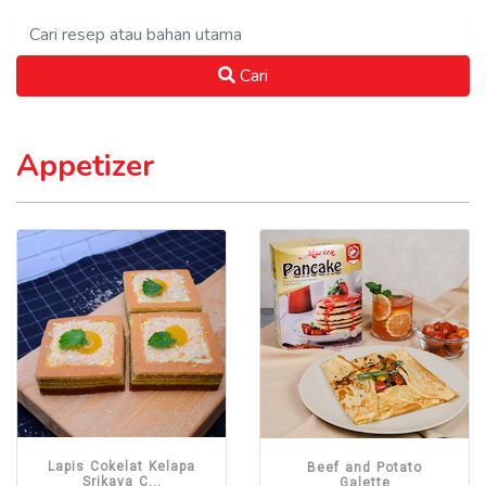
Cari
Appetizer
Lapis Cokelat Kelapa
Beef and Potato
Srikaya C...
Galette